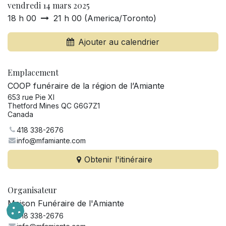
vendredi 14 mars 2025
18 h 00
21 h 00
(
America/Toronto
)
Ajouter au calendrier
Emplacement
COOP funéraire de la région de l’Amiante
653 rue Pie XI
Thetford Mines QC G6G7Z1
Canada
418 338-2676
info@mfamiante.com
Obtenir l'itinéraire
Organisateur
Maison Funéraire de l'Amiante
418 338-2676