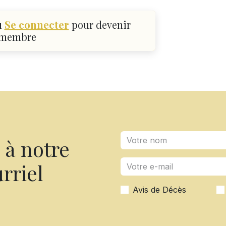
u
Se connecter
pour devenir
membre
à notre
rriel
Avis de Décès