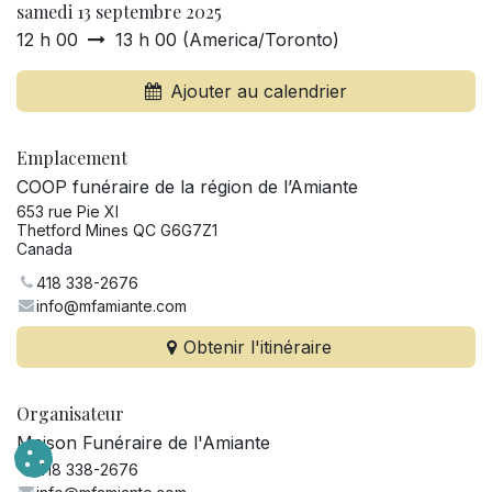
samedi 13 septembre 2025
12 h 00
13 h 00
(
America/Toronto
)
Ajouter au calendrier
Emplacement
COOP funéraire de la région de l’Amiante
653 rue Pie XI
Thetford Mines QC G6G7Z1
Canada
418 338-2676
info@mfamiante.com
Obtenir l'itinéraire
Organisateur
Maison Funéraire de l'Amiante
418 338-2676