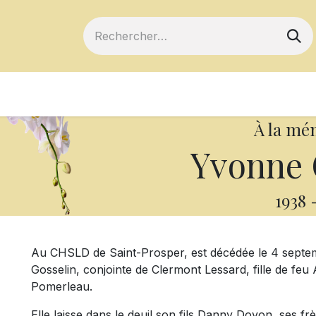
ts
Devenir membre
Votre coopérative
À la mé
Yvonne 
1938
Au CHSLD de Saint-Prosper, est décédée le 4 septe
Gosselin, conjointe de Clermont Lessard, fille de fe
Pomerleau.
Elle laisse dans le deuil son fils Danny Doyon, ses f