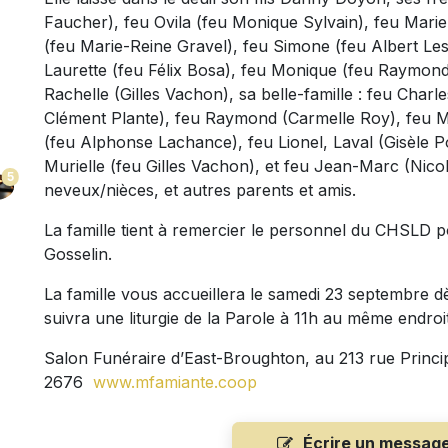
Faucher), feu Ovila (feu Monique Sylvain), feu Marie
(feu Marie-Reine Gravel), feu Simone (feu Albert Les
Laurette (feu Félix Bosa), feu Monique (feu Raymond
Rachelle (Gilles Vachon), sa belle-famille : feu Char
Clément Plante), feu Raymond (Carmelle Roy), feu M
(feu Alphonse Lachance), feu Lionel, Laval (Gisèle 
Murielle (feu Gilles Vachon), et feu Jean-Marc (Nico
5
neveux/nièces, et autres parents et amis.
La famille tient à remercier le personnel du CHSLD 
Gosselin.
La famille vous accueillera le samedi 23 septembre 
suivra une liturgie de la Parole à 11h au même endroit
Salon Funéraire d’East-Broughton, au 213 rue Princi
2676
www.mfamiante.coop
Écrire un messag