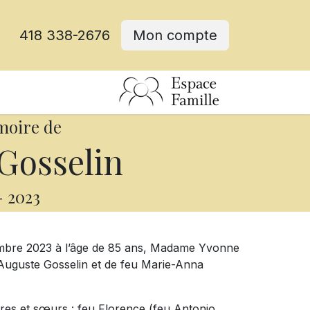
418 338-2676
Mon compte
moire de
Gosselin
-
2023
mbre 2023 à l’âge de 85 ans, Madame Yvonne
u Auguste Gosselin et de feu Marie-Anna
rères et sœurs : feu Florence (feu Antonio