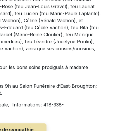
-Rose (feu Jean-Louis Gravel), feu Lauriat
sard), feu Lucien (feu Marie-Paule Laplante),
 Vachon), Céline (Rénald Vachon), et
les-Edouard (feu Cécile Vachon), feu Rita (feu
arcel (Marie-Reine Cloutier), feu Monique
Pomerleau), feu Léandre (Jocelyne Poulin),
le Vachon), ainsi que ses cousins/cousines,
pour les bons soins prodigués à madame
dès 9h au Salon Funéraire d’East-Broughton;
.
pale, Informations: 418-338-
e de sympathie