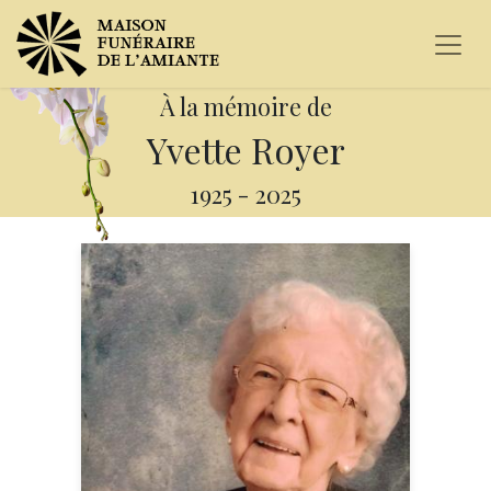
À la mémoire de
Yvette Royer
1925
-
2025