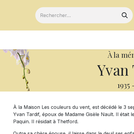
ts
Devenir membre
Votre coopérative
À la mé
Yvan 
1935
À la Maison Les couleurs du vent, est décédé le 3 s
Yvan Tardif, époux de Madame Gisèle Nault. Il était le
Paquin. Il résidait à Thetford.
Outre sa chère épouse, il laisse dans le deuil ses enf