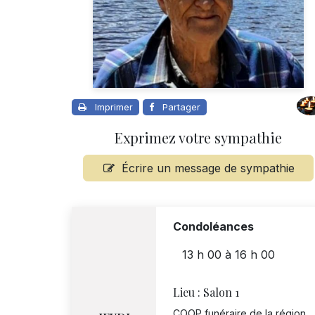
Imprimer
Partager
Exprimez votre sympathie
Écrire un message de sympathie
Condoléances
13 h 00
à
16 h 00
Lieu :
Salon 1
COOP funéraire de la région