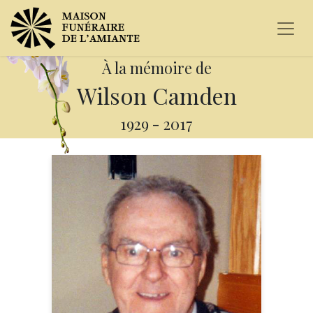
À la mémoire de
Wilson Camden
1929
-
2017