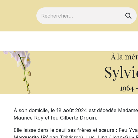
ts
Devenir membre
Votre coopérative
À la mé
Sylvi
1964
À son domicile, le 18 août 2024 est décédée Madame S
Maurice Roy et feu Gilberte Drouin.
Elle laisse dans le deuil ses frères et sœurs : Feu Yv
Marguerite (Réjean Thivierge), Luc, Lina (Jean-Guy Ro