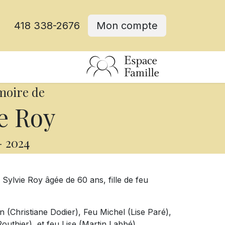
418 338-2676
Mon compte
moire de
e Roy
-
2024
ylvie Roy âgée de 60 ans, fille de feu
an (Christiane Dodier), Feu Michel (Lise Paré),
uthier), et feu Lise (Martin Labbé).