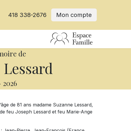
418 338-2676
Mon compte
moire de
 Lessard
-
2026
à l’âge de 81 ans madame Suzanne Lessard,
e de feu Joseph Lessard et feu Marie-Ange
s : Jean-Pierre, Jean-François (France