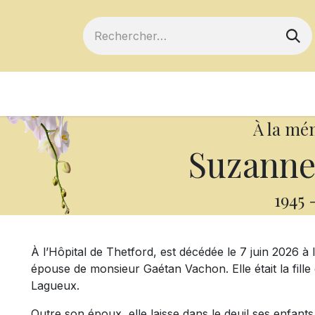
ts
Devenir membre
Votre coopérative
À la mé
Suzanne
1945
À l’Hôpital de Thetford, est décédée le 7 juin 2026 
épouse de monsieur Gaétan Vachon. Elle était la fill
Lagueux.
Outre son époux, elle laisse dans le deuil ses enfant