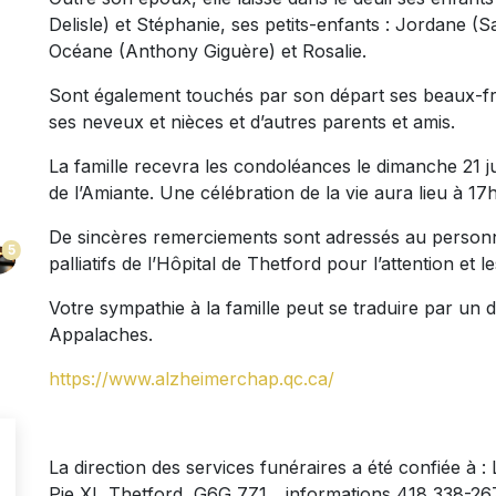
Delisle) et Stéphanie, ses petits-enfants : Jordane 
Océane (Anthony Giguère) et Rosalie.
Sont également touchés par son départ ses beaux-frè
ses neveux et nièces et d’autres parents et amis.
La famille recevra les condoléances le dimanche 21 j
de l’Amiante. Une célébration de la vie aura lieu à 1
De sincères remerciements sont adressés au personne
5
palliatifs de l’Hôpital de Thetford pour l’attention et 
Votre sympathie à la famille peut se traduire par un
Appalaches.
https://www.alzheimerchap.qc.ca/
La direction des services funéraires a été confiée à 
Pie XI, Thetford, G6G 7Z1 _ informations 418 338-2