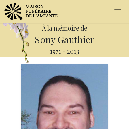
À la mémoire de
Sony Gauthier
1971
-
2013