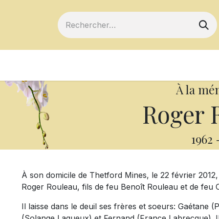
ts
Devenir membre
Votre coopérative
À la mé
Roger 
1962
À son domicile de Thetford Mines, le 22 février 2012,
Roger Rouleau, fils de feu Benoît Rouleau et de feu 
Il laisse dans le deuil ses frères et soeurs: Gaétane 
(Solange Lagueux) et Fernand (France Labrecque). Il 