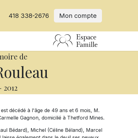
418 338-2676
Mon compte
moire de
Rouleau
-
2012
 est décédé à l'âge de 49 ans et 6 mois, M.
Carmelle Gagnon, domicilié à Thetford Mines.
(Paul Bédard), Michel (Céline Béland), Marcel
laisse également dans le deuil ses neveux,