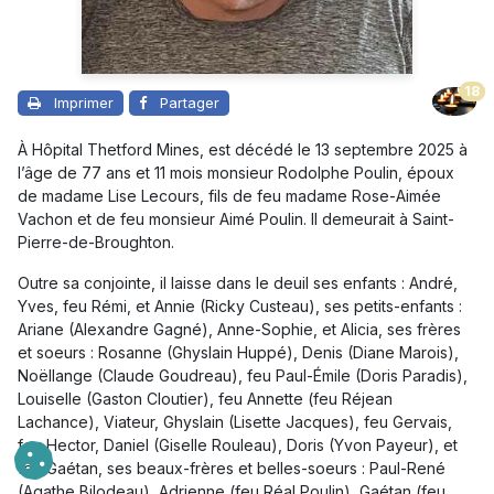
18
Imprimer
Partager
À Hôpital Thetford Mines, est décédé le 13 septembre 2025 à
l’âge de 77 ans et 11 mois monsieur Rodolphe Poulin, époux
de madame Lise Lecours, fils de feu madame Rose-Aimée
Vachon et de feu monsieur Aimé Poulin. Il demeurait à Saint-
Pierre-de-Broughton.
Outre sa conjointe, il laisse dans le deuil ses enfants : André,
Yves, feu Rémi, et Annie (Ricky Custeau), ses petits-enfants :
Ariane (Alexandre Gagné), Anne-Sophie, et Alicia, ses frères
et soeurs : Rosanne (Ghyslain Huppé), Denis (Diane Marois),
Noëllange (Claude Goudreau), feu Paul-Émile (Doris Paradis),
Louiselle (Gaston Cloutier), feu Annette (feu Réjean
Lachance), Viateur, Ghyslain (Lisette Jacques), feu Gervais,
feu Hector, Daniel (Giselle Rouleau), Doris (Yvon Payeur), et
feu Gaétan, ses beaux-frères et belles-soeurs : Paul-René
(Agathe Bilodeau), Adrienne (feu Réal Poulin), Gaétan (feu