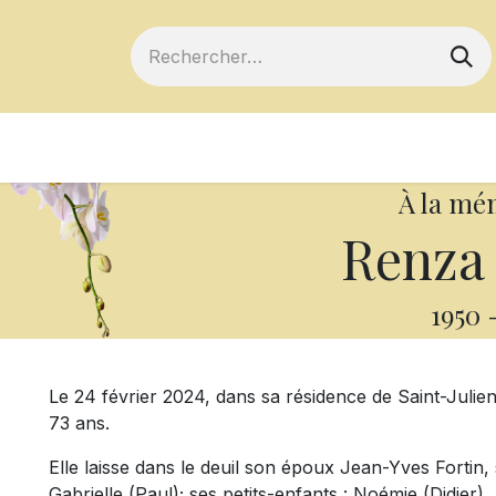
ts
Devenir membre
Votre coopérative
À la mé
Renza
1950
Le 24 février 2024, dans sa résidence de Saint-Juli
73 ans.
Elle laisse dans le deuil son époux Jean-Yves Fortin, 
Gabrielle (Paul); ses petits-enfants : Noémie (Didier