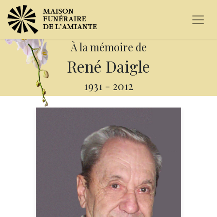
À la mémoire de
René Daigle
1931
-
2012