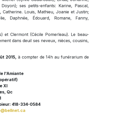
Doyon); ses petits-enfants: Karine, Pascal,
Catherine. Louis, Mathieu, Joanie et Justin;
orélie, Daphnée, Édouard, Romane, Fanny,
is) et Clermont (Cécile Pomerleau). Le beau-
lement dans deuil ses neveux, nièces, cousins,
ût 2015,
à compter de 14h au funérarium de
de l'Amiante
pératif)
e XI
es, Qc
1
pieur: 418-334-0584
@bellnet.ca