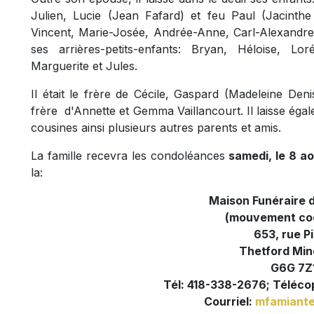
Julien, Lucie (Jean Fafard) et feu Paul (Jacinthe 
Vincent, Marie-Josée, Andrée-Anne, Carl-Alexandre, 
ses arrières-petits-enfants: Bryan, Héloise, L
Marguerite et Jules.
Il était le frère de Cécile, Gaspard (Madeleine Den
frère d'Annette et Gemma Vaillancourt. Il laisse éga
cousines ainsi plusieurs autres parents et amis.
La famille recevra les condoléances
samedi, le 8 ao
la:
Maison Funéraire 
(mouvement coo
653, rue Pi
Thetford Min
G6G 7Z
Tél: 418-338-2676; Téléco
Courriel:
mfamiante