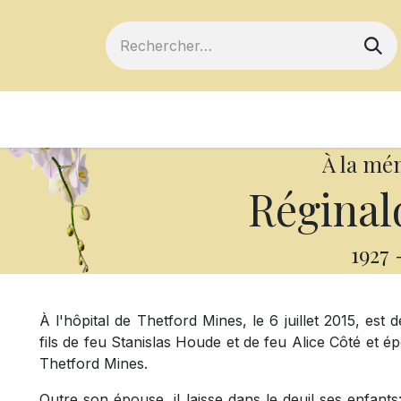
ts
Devenir membre
Votre coopérative
À la mé
Réginal
1927
À l'hôpital de Thetford Mines, le 6 juillet 2015, es
fils de feu Stanislas Houde et de feu Alice Côté et é
Thetford Mines.
Outre son épouse, il laisse dans le deuil ses enfant