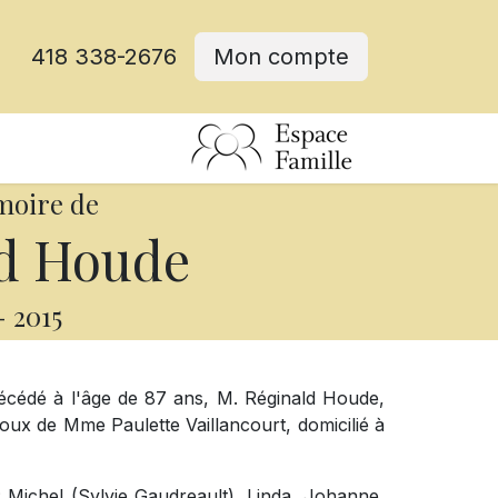
418 338-2676
Mon compte
moire de
d Houde
-
2015
t décédé à l'âge de 87 ans, M. Réginald Houde,
poux de Mme Paulette Vaillancourt, domicilié à
s: Michel (Sylvie Gaudreault), Linda, Johanne,