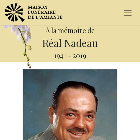
À la mémoire de
Réal Nadeau
1941
-
2019