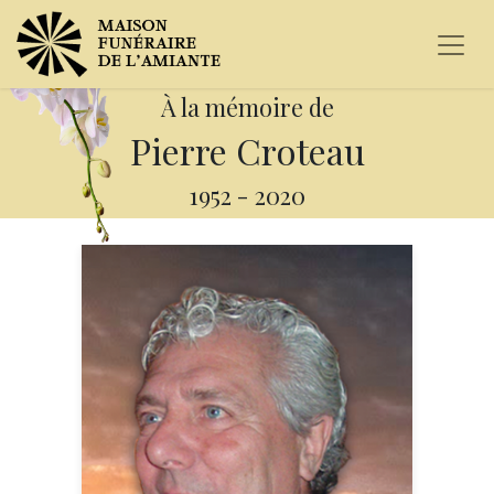
À la mémoire de
Pierre Croteau
1952
-
2020