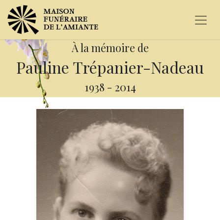
À la mémoire de
Pauline Trépanier-Nadeau
1938
-
2014