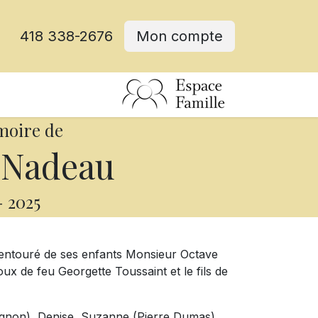
418 338-2676
Mon compte
moire de
 Nadeau
-
2025
entouré de ses enfants Monsieur Octave
oux de feu Georgette Toussaint et le fils de
 Gagnon), Denise, Suzanne (Pierre Dumas),