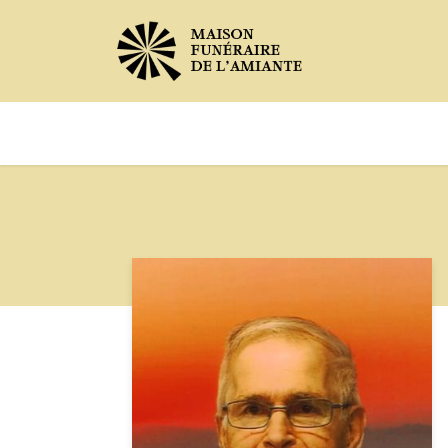
Avis de décès
Services offer