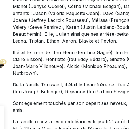
Michel (Denyse Ouellet), Céline (Michael Beagan), Da
enfants : Jason (Valérie Paquette-Jean), Dave (Sand
Joanie (Jeffrey Lacroix Rousseau), Mélissa (François 
Valery (Steve Ramirez), Karen (Justin Leblanc-Bou
Beauchemin), Ellie, Julien ainsi que ses arrière-petit
Leana, Tristan, Ethan, Aaron, Blayke et Peyton.
Il était le frère de : feu Henri (feu Lina Gagné), feu
Claire Bisson), Henriette (feu Eddy Bédard), Ginette (
10
Jean-Marie Villeneuve), Alcide (Monique Rhéaume),
Nutbrown).
De la famille Toussaint, il était le beau-frère de : f
(feu Joseph Bélanger), Réjeanne (feu Urbain Sévigny
Sont également touchés par son départ ses neveux, 
amis.
La famille recevra les condoléances le jeudi 21 août 
9h à 11h à la Maison Funéraire de l’Amiante. Une cé