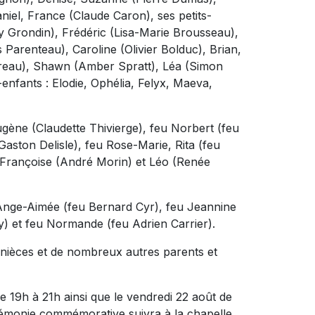
niel, France (Claude Caron), ses petits-
y Grondin), Frédéric (Lisa-Marie Brousseau),
Parenteau), Caroline (Olivier Bolduc), Brian,
dreau), Shawn (Amber Spratt), Léa (Simon
s-enfants : Elodie, Ophélia, Felyx, Maeva,
 Eugène (Claudette Thivierge), feu Norbert (feu
Gaston Delisle), feu Rose-Marie, Rita (feu
 Françoise (André Morin) et Léo (Renée
eu Ange-Aimée (feu Bernard Cyr), feu Jeannine
) et feu Normande (feu Adrien Carrier).
nièces et de nombreux autres parents et
de 19h à 21h ainsi que le vendredi 22 août de
rémonie commémorative suivra à la chapelle