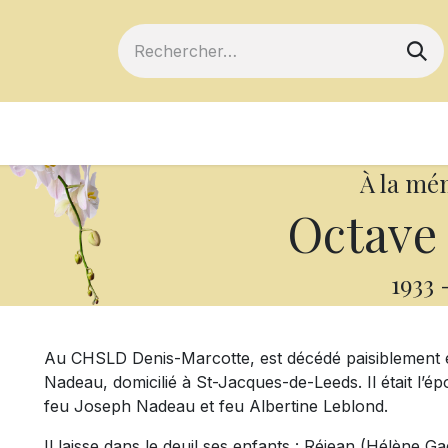
ts
Devenir membre
Votre coopérative
À la mé
Octave
1933
Au CHSLD Denis-Marcotte, est décédé paisiblement 
Nadeau, domicilié à St-Jacques-de-Leeds. Il était l’ép
feu Joseph Nadeau et feu Albertine Leblond.
Il laisse dans le deuil ses enfants : Réjean (Hélène