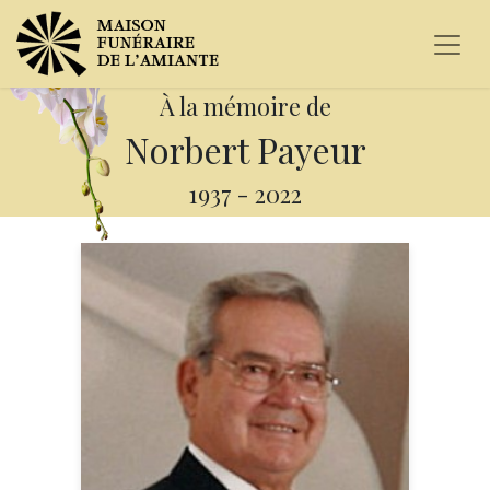
À la mémoire de
Norbert Payeur
1937
-
2022