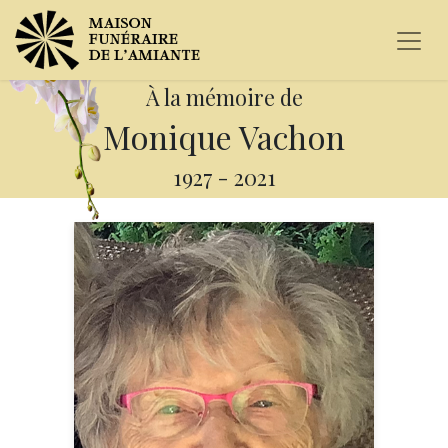
À la mémoire de
Monique Vachon
1927
-
2021