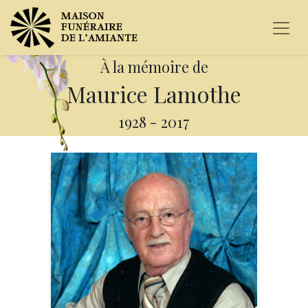
À la mémoire de
Maurice Lamothe
1928
-
2017