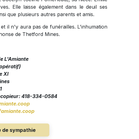
ves. Elle laisse également dans le deuil ses
nsi que plusieurs autres parents et amis.
t il n'y aura pas de funérailles. L'inhumation
lphonse de Thetford Mines.
de L'Amiante
pératif)
e XI
ines
1
écopieur: 418-334-0584
miante.coop
amiante.coop
e de sympathie