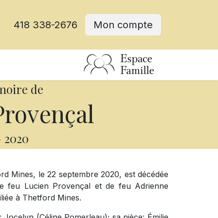
418 338-2676
Mon compte
moire de
Provençal
-
2020
rd Mines, le 22 septembre 2020, est décédée
de feu Lucien Provençal et de feu Adrienne
liée à Thetford Mines.
e: Jocelyn (Céline Pomerleau); sa nièce: Émilie