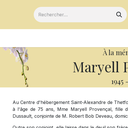
ts
Devenir membre
Votre coopérative
À la mé
Maryell 
1945
Au Centre d'hébergement Saint-Alexandre de Thetfo
à l'âge de 75 ans, Mme Maryell Provençal, fille 
Dussault, conjointe de M. Robert Bob Deveau, domici
Outre son conjoint, elle laisse dans le deuil son frèr