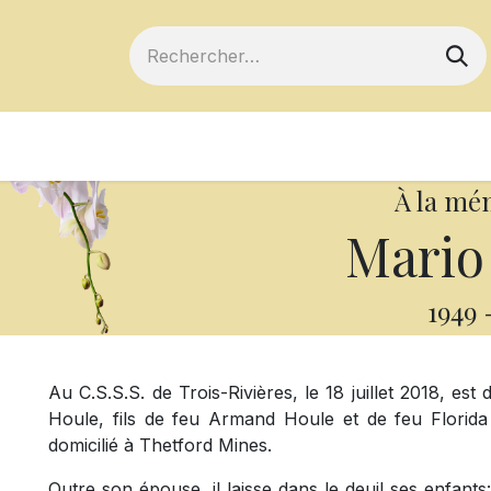
ts
Devenir membre
Votre coopérative
À la mé
Mario
1949
Au C.S.S.S. de Trois-Rivières, le 18 juillet 2018, es
Houle, fils de feu Armand Houle et de feu Flori
domicilié à Thetford Mines.
Outre son épouse, il laisse dans le deuil ses enfant