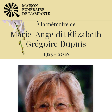
À la mémoire de
Marie-Ange dit Élizabeth
Grégoire Dupuis
1925
-
2018