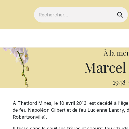
ts
Devenir membre
Votre coopérative
À la mé
Marcel 
1948
À Thetford Mines, le 10 avril 2013, est décédé à l'âge
de feu Napoléon Gilbert et de feu Lucienne Landry, d
Robertsonville).
Il laisse dans le deuil ses frères et soeurs: feu Clau