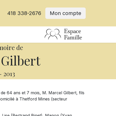
418 338-2676
Mon compte
moire de
Gilbert
-
2013
 de 64 ans et 7 mois, M. Marcel Gilbert, fils
omicilié à Thetford Mines (secteur
de, Lise (Bertrand Binet), Manon (Yvan