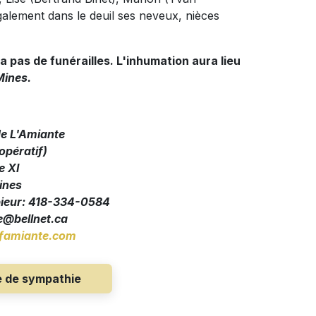
également dans le deuil ses neveux, nièces
ura pas de funéra
illes. L'inhumation aura lieu
Mines.
de L'Amiante
pératif)
e XI
ines
pieur: 418-334-0584
@bellnet.ca
amiante.com
e de sympathie