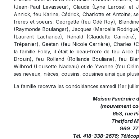
(Jean-Paul Levasseur), Claude (Lyne Larose) et Je
Annick, feu Karine, Cédrick, Charlotte et Antoine; ses
frères et soeurs: Georgette (feu Odé Roy), Blandin
(Raymonde Boulanger), Jacques (Marcelle Rodrigue),
(Laurent Lachance), Rénald (Claudette Carrière), 
Trépanier), Gaétan (feu Nicole Carrière), Charles (Ch
la famille Foley, il était le beau-frère de feu Alic
Drouin), feu Rolland (Rollande Bouliane), feu Bla
Wilbrod (Louisette Nadeau) et de Yvonne (feu Clément
ses neveux, nièces, cousins, cousines ainsi que plusi
La famille recevra les condoléances samedi (1er juill
Maison Funéraire 
(mouvement coo
653, rue Pi
Thetford M
G6G 7Z
Tél. 418-338-2676; Téléco