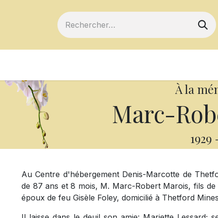
ts
Devenir membre
Votre coopérative
À la mé
Marc-Robe
1929
Au Centre d'hébergement Denis-Marcotte de Thetford
de 87 ans et 8 mois, M. Marc-Robert Marois, fils de
époux de feu Gisèle Foley, domicilié à Thetford Mines
Il laisse dans le deuil son amie: Mariette Lessard; 