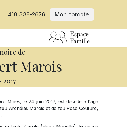
418 338-2676
Mon compte
moire de
rt Marois
-
2017
 Mines, le 24 juin 2017, est décédé à l'âge
 feu Archélas Marois et de feu Rose Couture,
.
ses enfants: Carole (Henri Monette), Francine