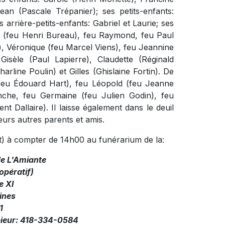
an (Pascale Trépanier); ses petits-enfants:
 arrière-petits-enfants: Gabriel et Laurie; ses
e (feu Henri Bureau), feu Raymond, feu Paul
 Véronique (feu Marcel Viens), feu Jeannine
Gisèle (Paul Lapierre), Claudette (Réginald
arline Poulin) et Gilles (Ghislaine Fortin). De
e (feu Édouard Hart), feu Léopold (feu Jeanne
nche, feu Germaine (feu Julien Godin), feu
 Dallaire). Il laisse également dans le deuil
eurs autres parents et amis.
et) à compter de 14h00 au funérarium de la:
de L'Amiante
pératif)
e XI
ines
1
pieur: 418-334-0584