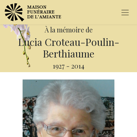
À la mémoire de
Lucia Croteau-Poulin-
Berthiaume
1927
-
2014