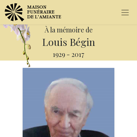
À la mémoire de
Louis Bégin
1929
-
2017