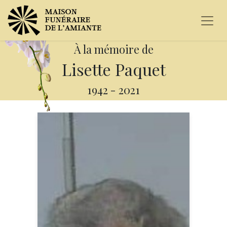
À la mémoire de
Lisette Paquet
1942
-
2021