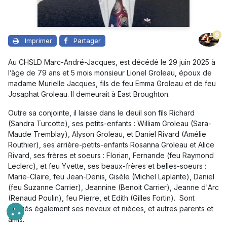
9
Imprimer
Partager
Au CHSLD Marc-André-Jacques, est décédé le 29 juin 2025 à
l’âge de 79 ans et 5 mois monsieur Lionel Groleau, époux de
madame Murielle Jacques, fils de feu Emma Groleau et de feu
Josaphat Groleau. Il demeurait à East Broughton.
Outre sa conjointe, il laisse dans le deuil son fils Richard
(Sandra Turcotte), ses petits-enfants : William Groleau (Sara-
Maude Tremblay), Alyson Groleau, et Daniel Rivard (Amélie
Routhier), ses arrière-petits-enfants Rosanna Groleau et Alice
Rivard, ses frères et soeurs : Florian, Fernande (feu Raymond
Leclerc), et feu Yvette, ses beaux-frères et belles-soeurs :
Marie-Claire, feu Jean-Denis, Gisèle (Michel Laplante), Daniel
(feu Suzanne Carrier), Jeannine (Benoit Carrier), Jeanne d'Arc
(Renaud Poulin), feu Pierre, et Edith (Gilles Fortin). Sont
affligés également ses neveux et nièces, et autres parents et
amis.