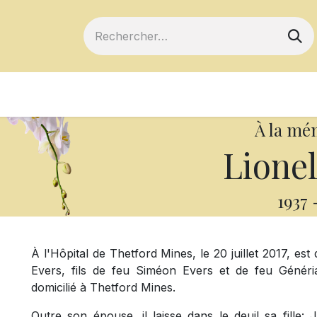
ts
Devenir membre
Votre coopérative
À la mé
Lionel
1937
À l'Hôpital de Thetford Mines, le 20 juillet 2017, es
Evers, fils de feu Siméon Evers et de feu Génér
domicilié à Thetford Mines.
Outre son épouse, il laisse dans le deuil sa fille: