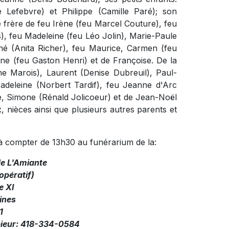
 Lefebvre) et Philippe (Camille Paré); son
t le frère de feu Irène (feu Marcel Couture), feu
), feu Madeleine (feu Léo Jolin), Marie-Paule
René (Anita Richer), feu Maurice, Carmen (feu
ne (feu Gaston Henri) et de Françoise. De la
aine Marois), Laurent (Denise Dubreuil), Paul-
Madeleine (Norbert Tardif), feu Jeanne d'Arc
, Simone (Rénald Jolicoeur) et de Jean-Noël
ux, nièces ainsi que plusieurs autres parents et
 à compter de 13h30 au funérarium de la:
de L'Amiante
pératif)
e XI
ines
1
pieur: 418-334-0584