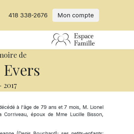
418 338-2676
Mon compte
moire de
 Evers
-
2017
t décédé à l'âge de 79 ans et 7 mois, M. Lionel
ia Corriveau, époux de Mme Lucille Bisson,
 Jeanne (Denis Bouchard); ses petits-enfants: