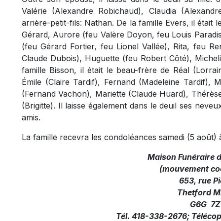
Valérie (Alexandre Robichaud), Claudia (Alexandre
arrière-petit-fils: Nathan. De la famille Evers, il étai
Gérard, Aurore (feu Valère Doyon, feu Louis Paradis
(feu Gérard Fortier, feu Lionel Vallée), Rita, feu 
Claude Dubois), Huguette (feu Robert Côté), Micheli
famille Bisson, il était le beau-frère de Réal (Lorr
Émile (Claire Tardif), Fernand (Madeleine Tardif), 
(Fernand Vachon), Mariette (Claude Huard), Thérèse
(Brigitte). Il laisse également dans le deuil ses neve
amis.
La famille recevra les condoléances samedi (5 août)
Maison Funéraire 
(mouvement coo
653, rue Pi
Thetford M
G6G 7Z
Tél. 418-338-2676; Téléco