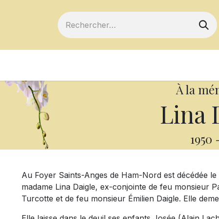
ts
Devenir membre
Votre coopérative
À la mé
Lina 
1950
Au Foyer Saints-Anges de Ham-Nord est décédée le 23
madame Lina Daigle, ex-conjointe de feu monsieur P
Turcotte et de feu monsieur Émilien Daigle. Elle dem
Elle laisse dans le deuil ses enfants Josée (Alain Lac