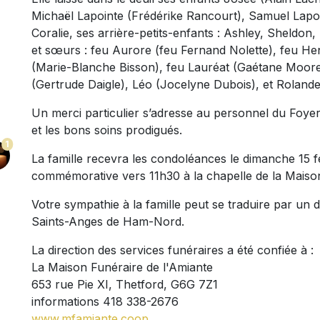
Michaël Lapointe (Frédérike Rancourt), Samuel Lapo
Coralie, ses arrière-petits-enfants : Ashley, Sheldon,
et sœurs : feu Aurore (feu Fernand Nolette), feu He
(Marie-Blanche Bisson), feu Lauréat (Gaétane Moore
(Gertrude Daigle), Léo (Jocelyne Dubois), et Rolande
Un merci particulier s’adresse au personnel du Foye
et les bons soins prodigués.
1
La famille recevra les condoléances le dimanche 15 f
commémorative vers 11h30 à la chapelle de la Maison
Votre sympathie à la famille peut se traduire par un
Saints-Anges de Ham-Nord.
La direction des services funéraires a été confiée à :
La Maison Funéraire de l'Amiante
653 rue Pie XI, Thetford, G6G 7Z1
informations 418 338-2676
www.mfamiante.coop