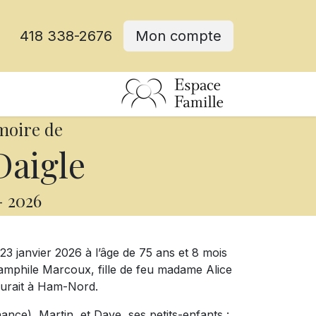
418 338-2676
Mon compte
moire de
Daigle
-
2026
 janvier 2026 à l’âge de 75 ans et 8 mois
amphile Marcoux, fille de feu madame Alice
eurait à Ham-Nord.
hance), Martin, et Dave, ses petits-enfants :