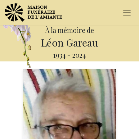
À la mémoire de
Léon Gareau
1934
-
2024