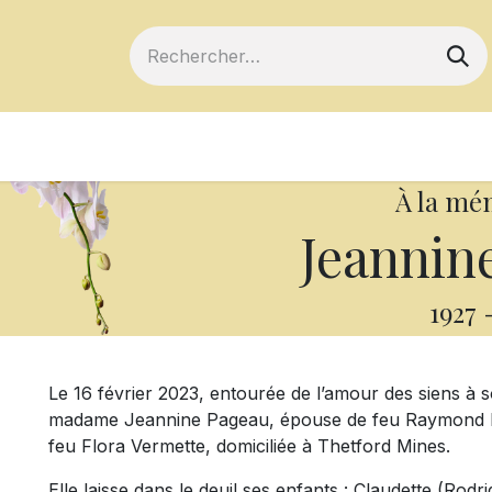
ts
Devenir membre
Votre coopérative
À la mé
Jeannin
1927
Le 16 février 2023, entourée de l’amour des siens à s
madame Jeannine Pageau, épouse de feu Raymond Mar
feu Flora Vermette, domiciliée à Thetford Mines.
Elle laisse dans le deuil ses enfants : Claudette (Rodr