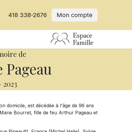
418 338-2676
Mon compte
moire de
e Pageau
-
2023
on domicile, est décédée à l'âge de 96 ans
ie Bourret, fille de feu Arthur Pageau et
igue Pineault), France (Michel Helie), Sylvie