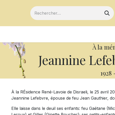
ts
Devenir membre
Votre coopérative
À la mé
Jeannine Lefe
1928
À la RÉsidence René-Lavoie de Disraeli, le 25 avril 
Jeannine Lefebvre, épouse de feu Jean Gauthier, domi
Elle laisse dans le deuil ses enfants: feu Gaétane (Mi
Leroux) et Gilles (Ginette Boucher); ses petits-enfants