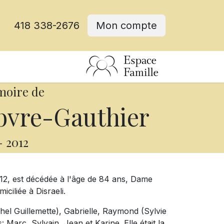
418 338-2676
Mon compte
moire de
bvre-Gauthier
-
2012
2012, est décédée à l'âge de 84 ans, Dame
ciliée à Disraeli.
chel Guillemette), Gabrielle, Raymond (Sylvie
: Marc, Sylvain, Jean et Karine. Elle était la