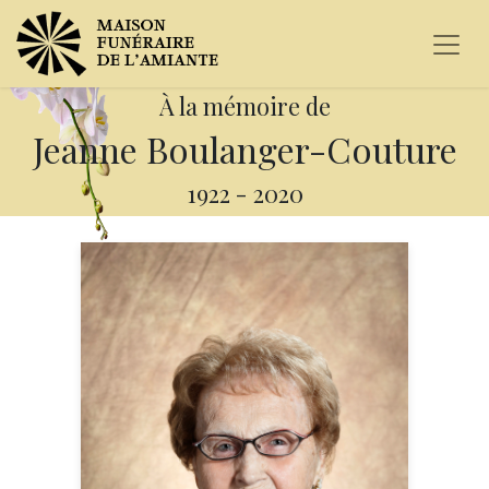
À la mémoire de
Jeanne Boulanger-Couture
1922
-
2020