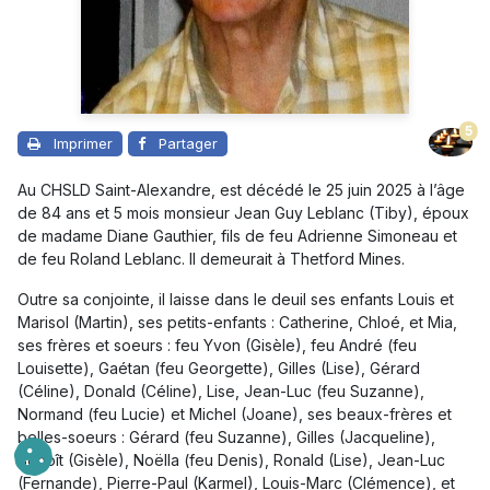
5
Imprimer
Partager
Au CHSLD Saint-Alexandre, est décédé le 25 juin 2025 à l’âge
de 84 ans et 5 mois monsieur Jean Guy Leblanc (Tiby), époux
de madame Diane Gauthier, fils de feu Adrienne Simoneau et
de feu Roland Leblanc. Il demeurait à Thetford Mines.
Outre sa conjointe, il laisse dans le deuil ses enfants Louis et
Marisol (Martin), ses petits-enfants : Catherine, Chloé, et Mia,
ses frères et soeurs : feu Yvon (Gisèle), feu André (feu
Louisette), Gaétan (feu Georgette), Gilles (Lise), Gérard
(Céline), Donald (Céline), Lise, Jean-Luc (feu Suzanne),
Normand (feu Lucie) et Michel (Joane), ses beaux-frères et
belles-soeurs : Gérard (feu Suzanne), Gilles (Jacqueline),
Benoît (Gisèle), Noëlla (feu Denis), Ronald (Lise), Jean-Luc
(Fernande), Pierre-Paul (Karmel), Louis-Marc (Clémence), et