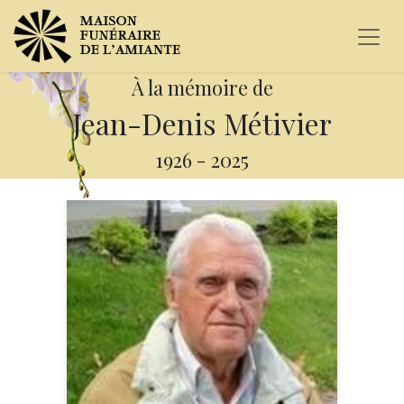
À la mémoire de
Jean-Denis Métivier
1926
-
2025