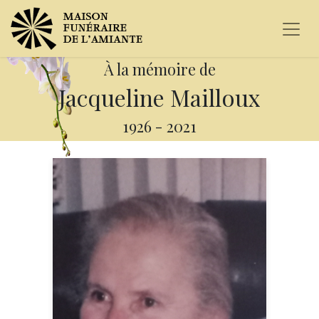
À la mémoire de
Jacqueline Mailloux
1926
-
2021