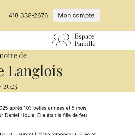
418 338-2676
Mon compte
moire de
e Langlois
-
2025
025 après 103 belles années et 5 mois
niel Houle. Elle était la fille de feu
afleur), Laurent (Cécile Simoneau), Elvie et