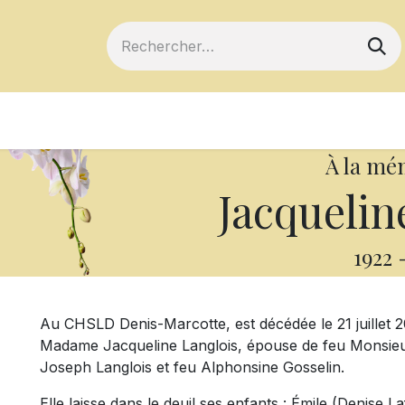
ts
Devenir membre
Votre coopérative
À la mé
Jacquelin
1922
Au CHSLD Denis-Marcotte, est décédée le 21 juillet 2
Madame Jacqueline Langlois, épouse de feu Monsieur Da
Joseph Langlois et feu Alphonsine Gosselin.
Elle laisse dans le deuil ses enfants : Émile (Denise L