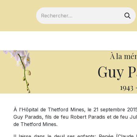
ts
Devenir membre
Votre coopérative
À la mé
Guy P
1943
À l'Hôpital de Thetford Mines, le 21 septembre 2015
Guy Paradis, fils de feu Robert Paradis et de feu Juli
de Thetford Mines.
Il laisse dans le deuil ses enfants: Renée (Claude