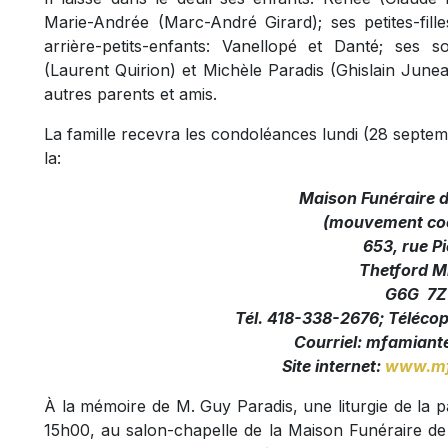
Marie-Andrée (Marc-André Girard); ses petites-fille
arrière-petits-enfants: Vanellopé et Danté; ses s
(Laurent Quirion) et Michèle Paradis (Ghislain Juneau
autres parents et amis.
La famille recevra les condoléances lundi (28 sept
la:
Maison Funéraire 
(mouvement coo
653, rue Pi
Thetford M
G6G 7Z
Tél. 418-338-2676; Téléco
Courriel:
mfamiante
Site internet:
www.mf
À la mémoire de M. Guy Paradis, une liturgie de la p
15h00, au salon-chapelle de la Maison Funéraire de 