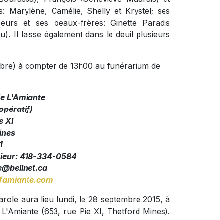
s: Marylène, Camélie, Shelly et Krystel; ses
oeurs et ses beaux-frères: Ginette Paradis
). Il laisse également dans le deuil plusieurs
embre) à compter de 13h00 au funérarium de
de L'Amiante
pératif)
e XI
ines
1
pieur: 418-334-0584
@bellnet.ca
amiante.com
arole aura lieu lundi, le 28 septembre 2015, à
L'Amiante (653, rue Pie XI, Thetford Mines).