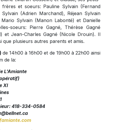
s frères et soeurs: Pauline Sylvain (Fernand
e Sylvain (Adrien Marchand), Réjean Sylvain
, Mario Sylvain (Manon Labonté) et Danielle
elles-soeurs: Pierre Gagné, Thérèse Gagné
) et Jean-Charles Gagné (Nicole Drouin). Il
i que plusieurs autres parents et amis.
n)
de 14h00 à 16h00 et de 19h00 à 22h00 ainsi
 de la:
de L'Amiante
pératif)
e XI
ines
1
pieur: 418-334-0584
@bellnet.ca
amiante.com