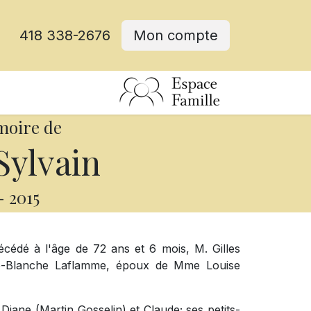
418 338-2676
Mon compte
moire de
Sylvain
-
2015
décédé à l'âge de 72 ans et 6 mois, M. Gilles
arie-Blanche Laflamme, époux de Mme Louise
 Diane (Martin Gosselin) et Claude; ses petits-