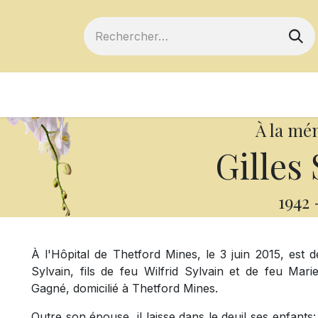
ts
Devenir membre
Votre coopérative
À la mé
Gilles 
1942
À l'Hôpital de Thetford Mines, le 3 juin 2015, est 
Sylvain, fils de feu Wilfrid Sylvain et de feu M
Gagné, domicilié à Thetford Mines.
Outre son épouse, il laisse dans le deuil ses enfants: