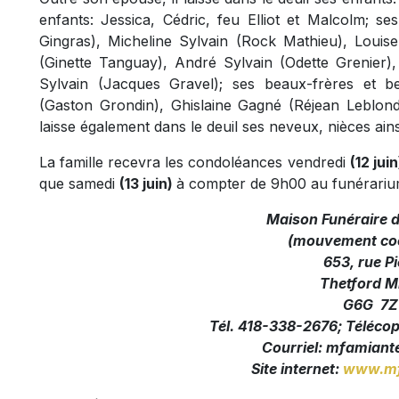
enfants: Jessica, Cédric, feu Elliot et Malcolm; se
Gingras), Micheline Sylvain (Rock Mathieu), Louis
(Ginette Tanguay), André Sylvain (Odette Grenier)
Sylvain (Jacques Gravel); ses beaux-frères et b
(Gaston Grondin), Ghislaine Gagné (Réjean Leblond
laisse également dans le deuil ses neveux, nièces ains
La famille recevra les condoléances vendredi
(12 jui
que samedi
(13 juin)
à compter de 9h00 au funérarium
Maison Funéraire 
(mouvement coo
653, rue Pi
Thetford M
G6G 7Z
Tél. 418-338-2676; Téléco
Courriel:
mfamiante
Site internet:
www.mf