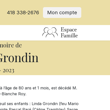
418 338-2676
Mon compte
moire de
Grondin
-
2023
à l’âge de 80 ans et 1 mois, est décédé M.
ie-Blanche Roy.
euil ses enfants : Linda Grondin (feu Mario
jointe Pascal Paré (Céline Tremblay) Serge