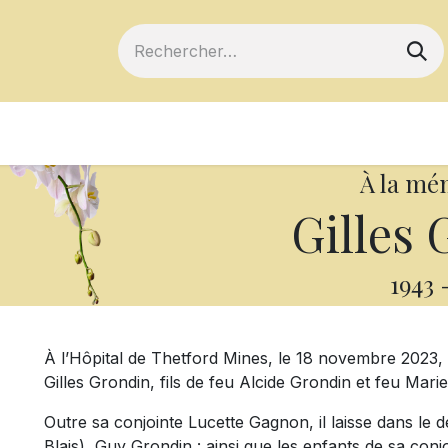
ts
Devenir membre
Votre coopérative
À la mé
Gilles 
1943
À l’Hôpital de Thetford Mines, le 18 novembre 2023, 
Gilles Grondin, fils de feu Alcide Grondin et feu Mar
Outre sa conjointe Lucette Gagnon, il laisse dans le d
Blais), Guy Grondin : ainsi que les enfants de sa con