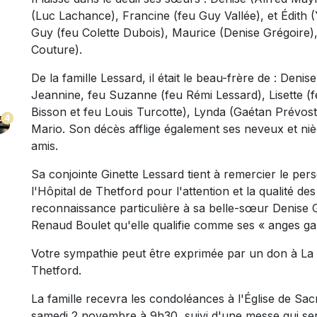
(Luc Lachance), Francine (feu Guy Vallée), et Édith (
Guy (feu Colette Dubois), Maurice (Denise Grégoire)
Couture).
De la famille Lessard, il était le beau-frère de : Deni
Jeannine, feu Suzanne (feu Rémi Lessard), Lisette (f
Bisson et feu Louis Turcotte), Lynda (Gaétan Prévost)
4
Mario. Son décès afflige également ses neveux et nièc
amis.
Sa conjointe Ginette Lessard tient à remercier le pers
l'Hôpital de Thetford pour l'attention et la qualité de
reconnaissance particulière à sa belle-sœur Denise 
Renaud Boulet qu'elle qualifie comme ses « anges ga
Votre sympathie peut être exprimée par un don à La F
Thetford.
La famille recevra les condoléances à l'Église de S
samedi 2 novembre à 9h30, suivi d'une messe qui se