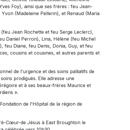
Yves Foy), ainsi que ses frères : feu Jean-
, Yvon (Madeleine Pellerin), et Renaud (Maria
se (feu Jean Rochette et feu Serge Leclerc),
eu Daniel Perron), Lina, Hélène (feu Michel
, feu Diane, feu Denis, Donia, Guy, et feu
es, cousins et cousines, et autres parents et
onnel de l'urgence et des soins palliatifs de
s soins prodigués. Elle adresse une
Grégoire et à ses beaux-frères Maurice et
rdiens ».
ondation de l'Hôpital de la région de
acré-Cœur-de Jésus à East Broughton le
ra célébrée vers 10h30.