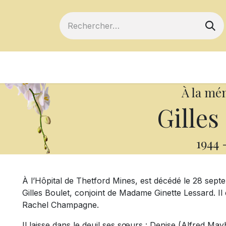
ts
Devenir membre
Votre coopérative
À la mé
Gilles
1944
À l’Hôpital de Thetford Mines, est décédé le 28 sept
Gilles Boulet, conjoint de Madame Ginette Lessard. Il é
Rachel Champagne.
Il laisse dans le deuil ses sœurs : Denise (Alfred Ma