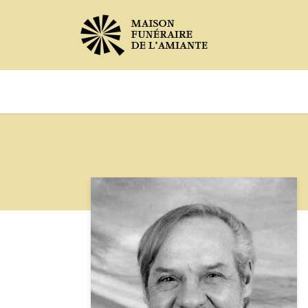
Avis de décès
Services offer