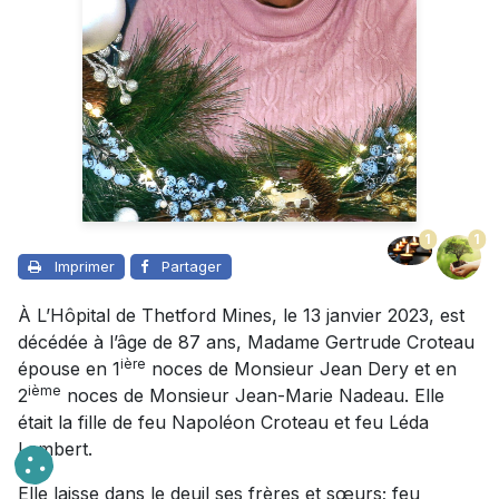
1
1
Imprimer
Partager
À L’Hôpital de Thetford Mines, le 13 janvier 2023, est
décédée à l’âge de 87 ans, Madame Gertrude Croteau
ière
épouse en 1
noces de Monsieur Jean Dery et en
ième
2
noces de Monsieur Jean-Marie Nadeau. Elle
était la fille de feu Napoléon Croteau et feu Léda
Lambert.
Elle laisse dans le deuil ses frères et sœurs; feu