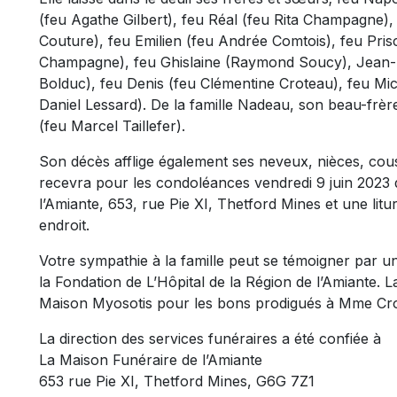
(feu Agathe Gilbert), feu Réal (feu Rita Champagne)
Couture), feu Emilien (feu Andrée Comtois), feu Prisc
Champagne), feu Ghislaine (Raymond Soucy), Jean-P
Bolduc), feu Denis (feu Clémentine Croteau), feu Mi
Daniel Lessard). De la famille Nadeau, son beau-fr
(feu Marcel Taillefer).
Son décès afflige également ses neveux, nièces, cousi
recevra pour les condoléances vendredi 9 juin 2023 
l’Amiante, 653, rue Pie XI, Thetford Mines et une lit
endroit.
Votre sympathie à la famille peut se témoigner par u
la Fondation de L’Hôpital de la Région de l’Amiante. L
Maison Myosotis pour les bons prodigués à Mme Cr
La direction des services funéraires a été confiée à
La Maison Funéraire de l’Amiante
653 rue Pie XI, Thetford Mines, G6G 7Z1