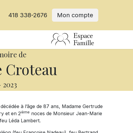
418 338-2676
Mon compte
moire de
 Croteau
-
2023
st décédée à l’âge de 87 ans, Madame Gertrude
ième
y et en 2
noces de Monsieur Jean-Marie
t feu Léda Lambert.
apoléon (feu Françoise Nadeau), feu Bertrand