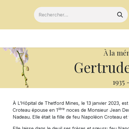
ts
Devenir membre
Votre coopérative
À la mé
Gertrude
1935
À L’Hôpital de Thetford Mines, le 13 janvier 2023, e
ière
Croteau épouse en 1
noces de Monsieur Jean Der
Nadeau. Elle était la fille de feu Napoléon Croteau e
Elle laisse dans le deuil ses frères et sœurs; feu N