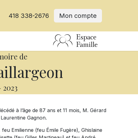
418 338-2676
Mon compte
moire de
illargeon
-
2023
décédé à l’âge de 87 ans et 11 mois, M. Gérard
u Laurentine Gagnon.
r), feu Emilienne (feu Émile Fugère), Ghislaine
isette (feu Gilles Martineau) et feu André