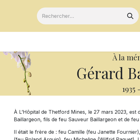
ts
Devenir membre
Votre coopérative
À la mé
Gérard Ba
1935
À L’Hôpital de Thetford Mines, le 27 mars 2023, est 
Baillargeon, fils de feu Sauveur Baillargeon et de fe
Il était le frère de : feu Camille (feu Janette Fournie
(feu Roland Arguin), feu Micheline (Wilfrid Paquet), L