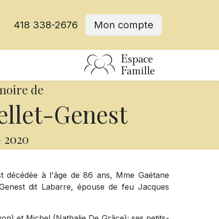
418 338-2676
Mon compte
moire de
llet-Genest
-
2020
est décédée à l'âge de 86 ans, Mme Gaétane
a Genest dit Labarre, épouse de feu Jacques
yon) et Michel (Nathalie De Grâce); ses petits-