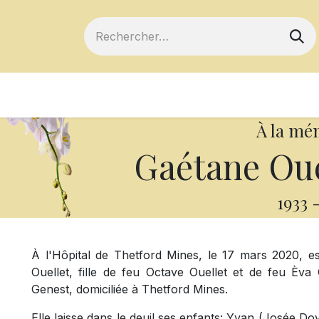
ts
Devenir membre
Votre coopérative
À la mé
Gaétane Oue
1933
À l'Hôpital de Thetford Mines, le 17 mars 2020, 
Ouellet, fille de feu Octave Ouellet et de feu Èv
Genest, domiciliée à Thetford Mines.
Elle laisse dans le deuil ses enfants: Yvan (Josée Do