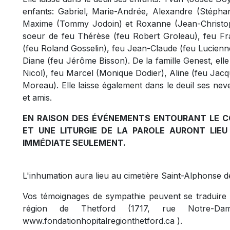
enfants: Gabriel, Marie-Andrée, Alexandre (Stéphani
Maxime (Tommy Jodoin) et Roxanne (Jean-Christophe 
soeur de feu Thérèse (feu Robert Groleau), feu Fr
(feu Roland Gosselin), feu Jean-Claude (feu Lucienne
Diane (feu Jérôme Bisson). De la famille Genest, elle
Nicol), feu Marcel (Monique Dodier), Aline (feu Jacq
Moreau). Elle laisse également dans le deuil ses nev
et amis.
EN RAISON DES ÉVÉNEMENTS ENTOURANT LE C
ET UNE LITURGIE DE LA PAROLE AURONT LIEU
IMMÉDIATE SEULEMENT.
L'inhumation aura lieu au cimetière Saint-Alphonse d
Vos témoignages de sympathie peuvent se traduire p
région de Thetford (1717, rue Notre-D
www.fondationhopitalregionthetford.ca ).