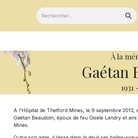
ts
Devenir membre
Votre coopérative
À la mé
Gaétan 
1931
À l'Hôpital de Thetford Mines, le 9 septembre 2013, e
Gaétan Beaudoin, époux de feu Gisèle Landry et ami 
Mines.
Outre son amie, il laisse dans le deuil ses belles-so