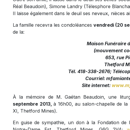
Réal Beaudoin), Simone Landry (Télesphore Blancha
Il laisse également dans le deuil ses neveux, nièces a
La famille recevra les condoléances
vendredi (20 s
de la:
Maison Funéraire 
(mouvement coo
653, rue Pi
Thetford M
Tél. 418-338-2676; Téléco
Courriel:
mfamiante
Site internet:
www.mf
À la mémoire de M. Gaétan Beaudoin, une liturg
septembre 2013,
à 16h00, au salon-chapelle de la
XI, Thetford Mines).
En guise de sympathie, un don à la Fondation de l'
Notre-Dame Est, Thetford Mines, G6G 2V4;
w