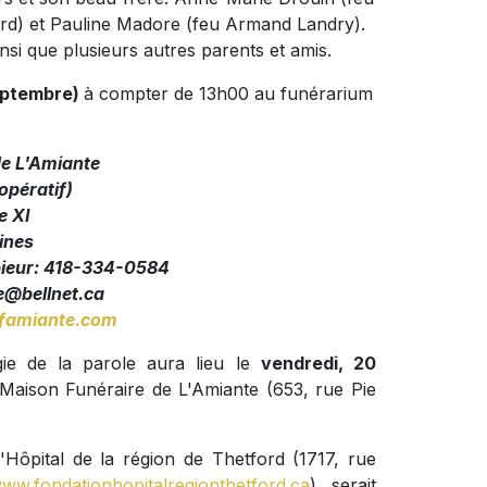
rd) et Pauline Madore (feu Armand Landry).
insi que plusieurs autres parents et amis.
eptembre)
à compter de 13h00 au funérarium
de L'Amiante
pératif)
e XI
ines
pieur: 418-334-0584
@bellnet.ca
amiante.com
ie de la parole aura lieu le
vendredi, 20
 Maison Funéraire de L'Amiante (653, rue Pie
Hôpital de la région de Thetford (1717, rue
ww.fondationhopitalregionthetford.ca
) serait